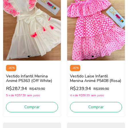
-
40
%
-
40
%
Vestido Infantil Menina
Vestido Laise Infantil
Animé P5363 (Off White)
Menina Animé P5408 (Rosa)
R$287,94
R$239,94
R$479,90
R$399,90
5
x
de
R$57,59
sem juros
4
x
de
R$59,99
sem juros
Comprar
Comprar