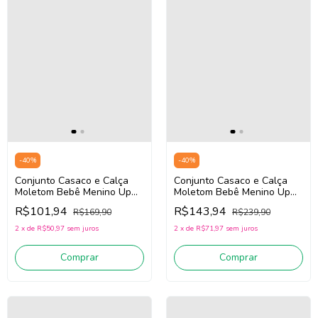
-
40
%
-
40
%
Conjunto Casaco e Calça
Conjunto Casaco e Calça
Moletom Bebê Menino Up
Moletom Bebê Menino Up
Baby 45895 (Marinho)
Baby 45898 (Verde)
R$101,94
R$143,94
R$169,90
R$239,90
2
x
de
R$50,97
sem juros
2
x
de
R$71,97
sem juros
Comprar
Comprar