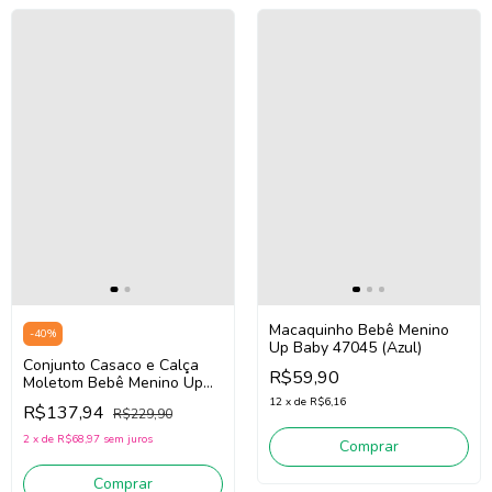
Macaquinho Bebê Menino
-
40
%
Up Baby 47045 (Azul)
Conjunto Casaco e Calça
R$59,90
Moletom Bebê Menino Up
Baby 45894 (Verde)
12
x
de
R$6,16
R$137,94
R$229,90
2
x
de
R$68,97
sem juros
Comprar
Comprar