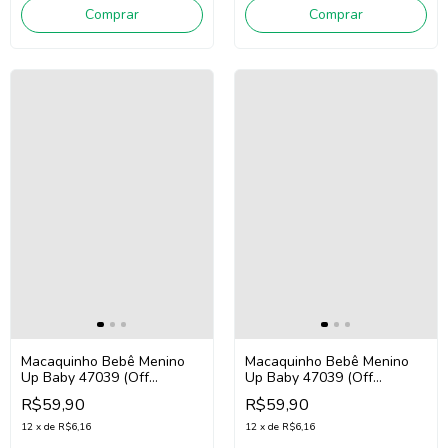
Comprar
Comprar
Macaquinho Bebê Menino
Macaquinho Bebê Menino
Up Baby 47039 (Off
Up Baby 47039 (Off
White/Verde/Amarelo)
White/Azul/Laranja)
R$59,90
R$59,90
12
x
de
R$6,16
12
x
de
R$6,16