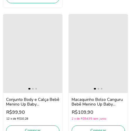
Conjunto Body e Calça Bebê
Macaquinho Bolso Canguru
Menino Up Baby
Bebê Menino Up Baby
47046(Verde)
47011 (Off White/Azul)
R$99,90
R$109,90
12
x
de
R$10,28
2
x
de
R$54,95
sem juros
Comprar
Comprar