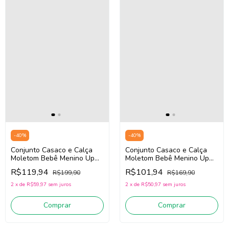
-
40
%
-
40
%
Conjunto Casaco e Calça
Conjunto Casaco e Calça
Moletom Bebê Menino Up
Moletom Bebê Menino Up
Baby 45891 (Bege Claro)
Baby 45897 (Branco/Preto)
R$119,94
R$101,94
R$199,90
R$169,90
2
x
de
R$59,97
sem juros
2
x
de
R$50,97
sem juros
Comprar
Comprar