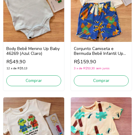
Body Bebê Menino Up Baby
Conjunto Camiseta e
46269 (Azul Claro)
Bermuda Bebê Infantil Up
Baby 47112 (Off
R$49,90
R$159,90
White/Azul)
12
x
de
R$5,13
3
x
de
R$53,30
sem juros
Comprar
Comprar