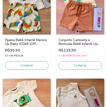
Pijama Bebê Infantil Menino
Conjunto Camiseta e
Up Baby 47049 (Off
Bermuda Bebê Infantil Up
White/Verde)
Baby 46982 (Amarelo/Bege
R$99,90
R$139,90
escuro)
12
x
de
R$10,28
2
x
de
R$69,95
sem juros
Comprar
Comprar