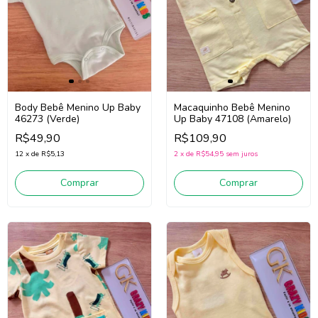
Body Bebê Menino Up Baby
Macaquinho Bebê Menino
46273 (Verde)
Up Baby 47108 (Amarelo)
R$49,90
R$109,90
12
x
de
R$5,13
2
x
de
R$54,95
sem juros
Comprar
Comprar