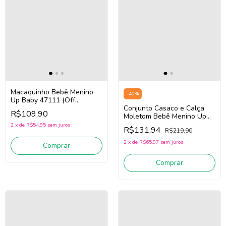
Macaquinho Bebê Menino
-
40
%
Up Baby 47111 (Off
White/Verde)
Conjunto Casaco e Calça
R$109,90
Moletom Bebê Menino Up
Baby 45884 (Bege
2
x
de
R$54,95
sem juros
R$131,94
R$219,90
Claro/Marrom)
2
x
de
R$65,97
sem juros
Comprar
Comprar