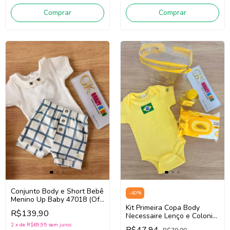
Comprar
Comprar
Conjunto Body e Short Bebê
-
40
%
Menino Up Baby 47018 (Off
White/Azul)
Kit Primeira Copa Body
R$139,90
Necessaire Lenço e Colonia
Copa26 Bebê Unissex Up
2
x
de
R$69,95
sem juros
R$47,94