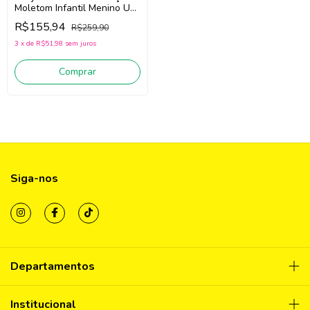
Moletom Infantil Menino Up
Baby 46645 (Bege)
R$155,94
R$259,90
3
x
de
R$51,98
sem juros
Comprar
Siga-nos
Departamentos
Institucional