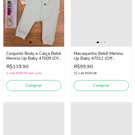
Conjunto Body e Calça Bebê
Macaquinho Bebê Menino
Menino Up Baby 47009 (Off
Up Baby 47012 (Off
White/Verde)
White/Verde)
R$119,90
R$99,90
2
x
de
R$59,95
sem juros
12
x
de
R$10,28
Comprar
Comprar