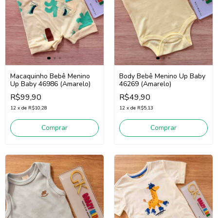
Macaquinho Bebê Menino
Body Bebê Menino Up Baby
Up Baby 46986 (Amarelo)
46269 (Amarelo)
R$99,90
R$49,90
12
x
de
R$10,28
12
x
de
R$5,13
Comprar
Comprar