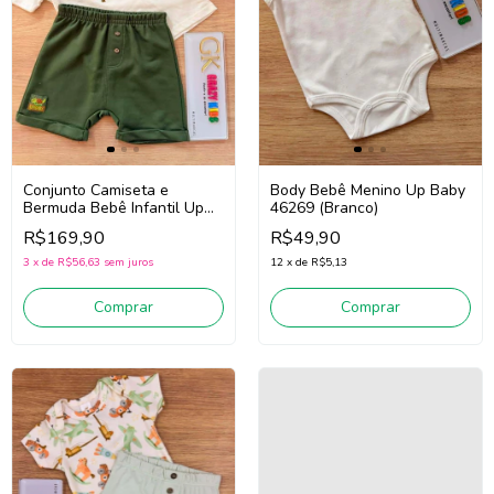
Conjunto Camiseta e
Body Bebê Menino Up Baby
Bermuda Bebê Infantil Up
46269 (Branco)
Baby 46987 (Off
R$169,90
R$49,90
White/Verde)
3
x
de
R$56,63
sem juros
12
x
de
R$5,13
Comprar
Comprar