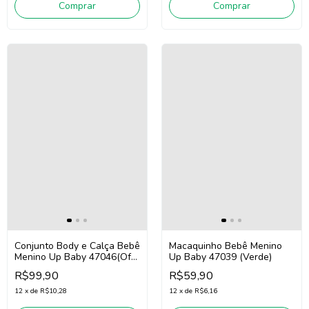
Comprar
Comprar
Conjunto Body e Calça Bebê
Macaquinho Bebê Menino
Menino Up Baby 47046(Off
Up Baby 47039 (Verde)
White/Verde/Laranja)
R$99,90
R$59,90
12
x
de
R$10,28
12
x
de
R$6,16