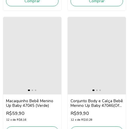
Comprar
Comprar
Macaquinho Bebê Menino
Conjunto Body e Calça Bebê
Up Baby 47045 (Verde)
Menino Up Baby 47046(Off
White/Verde/Azul)
R$59,90
R$99,90
12
x
de
R$6,16
12
x
de
R$10,28