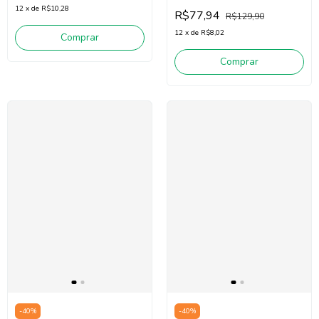
102401053 (Azul)
12
x
de
R$10,28
R$77,94
R$129,90
12
x
de
R$8,02
Comprar
Comprar
-
40
%
-
40
%