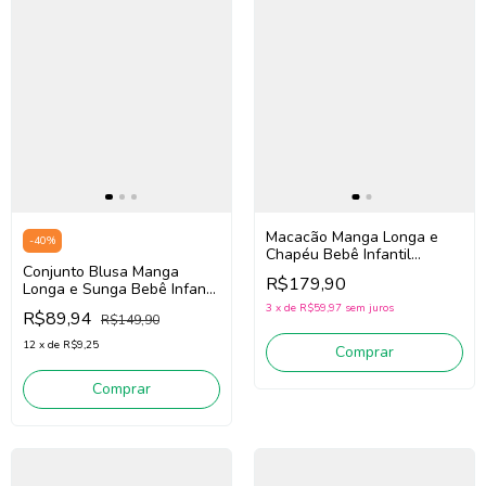
Macacão Manga Longa e
-
40
%
Chapéu Bebê Infantil
Conjunto Blusa Manga
Menino Luc.Boo 85570
R$179,90
Longa e Sunga Bebê Infantil
(Verde)
Menino Luc.Boo 85503
3
x
de
R$59,97
sem juros
R$89,94
R$149,90
(Verde)
12
x
de
R$9,25
Comprar
Comprar