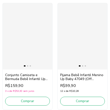
Conjunto Camiseta e
Pijama Bebê Infantil Menino
Bermuda Bebê Infantil Up
Up Baby 47049 (Off
Baby 47112 (Off
White/Verde)
R$159,90
R$99,90
White/Azul)
3
x
de
R$53,30
sem juros
12
x
de
R$10,28
Comprar
Comprar