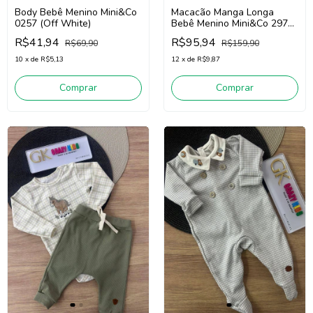
Body Bebê Menino Mini&Co
Macacão Manga Longa
0257 (Off White)
Bebê Menino Mini&Co 2972
(Bege)
R$41,94
R$95,94
R$69,90
R$159,90
10
x
de
R$5,13
12
x
de
R$9,87
Comprar
Comprar