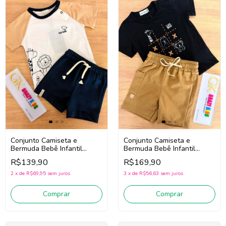
Conjunto Camiseta e
Conjunto Camiseta e
Bermuda Bebê Infantil
Bermuda Bebê Infantil
Menino Luc.boo 97204 (Off
Menino Luc.Boo 97266
R$139,90
R$169,90
White/Marinho)
(Preto/Bege)
2
x
de
R$69,95
sem juros
3
x
de
R$56,63
sem juros
Comprar
Comprar