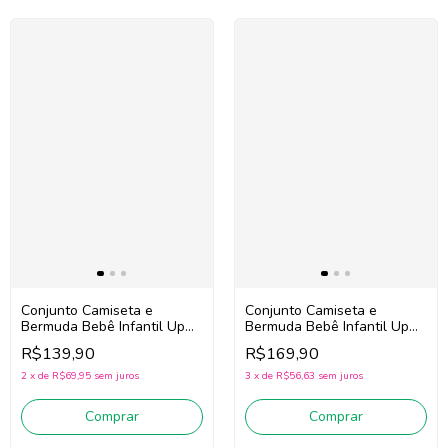
Conjunto Camiseta e
Conjunto Camiseta e
Bermuda Bebê Infantil Up
Bermuda Bebê Infantil Up
Baby 46982 (Amarelo/Bege
Baby 46987 (Off
R$139,90
R$169,90
escuro)
White/Verde)
2
x
de
R$69,95
sem juros
3
x
de
R$56,63
sem juros
Comprar
Comprar