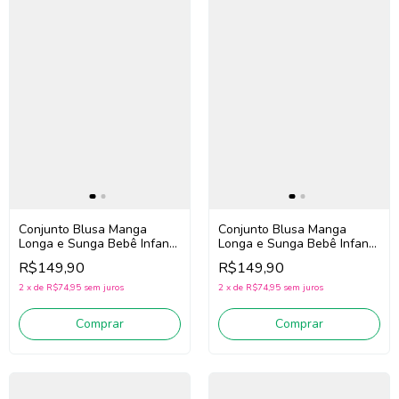
Conjunto Blusa Manga
Conjunto Blusa Manga
Longa e Sunga Bebê Infantil
Longa e Sunga Bebê Infantil
Menino Luc.Boo 85540
Menino Luc.Boo 85540
R$149,90
R$149,90
(Marinho/Verde)
(Amarelo/Azul)
2
x
de
R$74,95
sem juros
2
x
de
R$74,95
sem juros
Comprar
Comprar