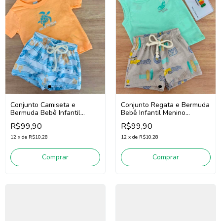
Conjunto Camiseta e
Conjunto Regata e Bermuda
Bermuda Bebê Infantil
Bebê Infantil Menino
Menino Divertto 16393
Divertto 16391
R$99,90
R$99,90
(Laranja/Azul)
(Verde/Bege)
12
x
de
R$10,28
12
x
de
R$10,28
Comprar
Comprar