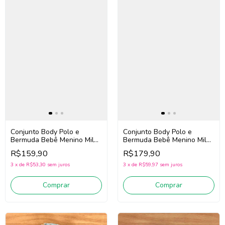
Conjunto Body Polo e
Conjunto Body Polo e
Bermuda Bebê Menino Milon
Bermuda Bebê Menino Milon
2001864 (Azul/Bege Escuro)
2001867 (Off White/Bege)
R$159,90
R$179,90
3
x
de
R$53,30
sem juros
3
x
de
R$59,97
sem juros
Comprar
Comprar