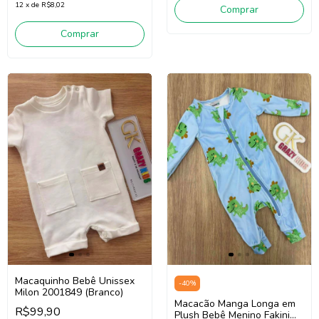
12
x
de
R$8,02
Comprar
Comprar
Macaquinho Bebê Unissex
-
40
%
Milon 2001849 (Branco)
Macacão Manga Longa em
R$99,90
Plush Bebê Menino Fakini