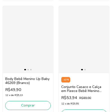
Body Bebê Menino Up Baby
-
40
%
46269 (Branco)
Conjunto Casaco e Calça
R$49,90
em Fleece Bebê Menino
Fakini 102401054 (Azul)
12
x
de
R$5,13
R$53,94
R$89,90
12
x
de
R$5,55
Comprar