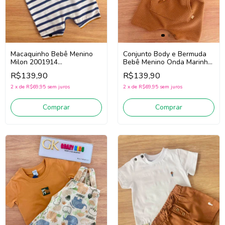
Macaquinho Bebê Menino
Conjunto Body e Bermuda
Milon 2001914
Bebê Menino Onda Marinha
(Azul/Branco)
1263016 (Off
R$139,90
R$139,90
White/Marrom)
2
x
de
R$69,95
sem juros
2
x
de
R$69,95
sem juros
Comprar
Comprar