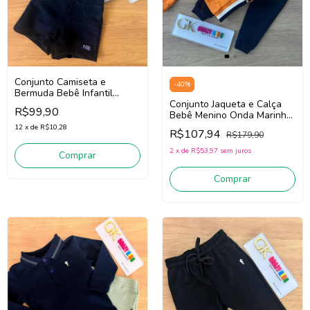
Conjunto Camiseta e
-
40
%
Bermuda Bebê Infantil
Menino Onda Marinha
Conjunto Jaqueta e Calça
R$99,90
1263029 (Branco/Marinho)
Bebê Menino Onda Marinha
251034 (Laranja/Marinho)
12
x
de
R$10,28
R$107,94
R$179,90
2
x
de
R$53,97
sem juros
Comprar
Comprar