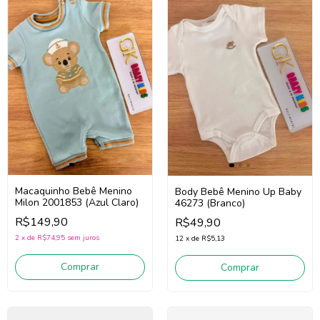
Macaquinho Bebê Menino
Body Bebê Menino Up Baby
Milon 2001853 (Azul Claro)
46273 (Branco)
R$149,90
R$49,90
2
x
de
R$74,95
sem juros
12
x
de
R$5,13
Comprar
Comprar