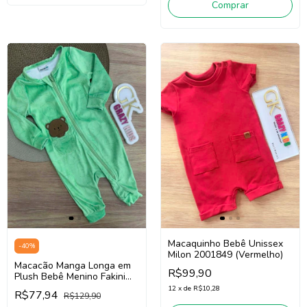
Comprar
Macaquinho Bebê Unissex
-
40
%
Milon 2001849 (Vermelho)
Macacão Manga Longa em
R$99,90
Plush Bebê Menino Fakini
102401077 (Verde)
12
x
de
R$10,28
R$77,94
R$129,90