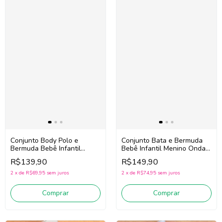
Conjunto Body Polo e
Conjunto Bata e Bermuda
Bermuda Bebê Infantil
Bebê Infantil Menino Onda
Menino Onda Marinha
Marinha 1263037
R$139,90
R$149,90
1263019 (Marinho/Cinza)
(Branco/Cinza)
2
x
de
R$69,95
sem juros
2
x
de
R$74,95
sem juros
Comprar
Comprar