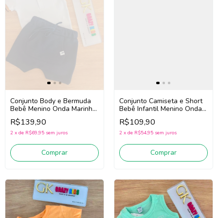
Conjunto Body e Bermuda
Conjunto Camiseta e Short
Bebê Menino Onda Marinha
Bebê Infantil Menino Onda
1263016 (Branco/Marinho)
Marinha 1263023
R$139,90
R$109,90
(Amarelo/Azul)
2
x
de
R$69,95
sem juros
2
x
de
R$54,95
sem juros
Comprar
Comprar