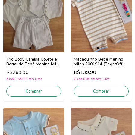
Trio Body Camisa Colete e
Macaquinho Bebê Menino
Bermuda Bebê Menino Milon
Milon 2001914 (Bege/Off
2001630 (Branco)
White)
R$269,90
R$139,90
5
x
de
R$53,98
sem juros
2
x
de
R$69,95
sem juros
Comprar
Comprar