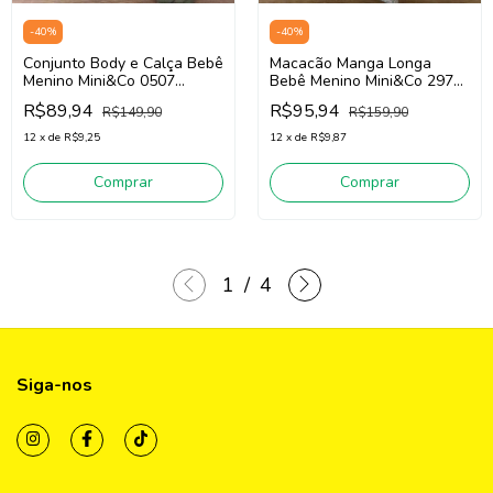
-
40
%
-
40
%
Conjunto Body e Calça Bebê
Macacão Manga Longa
Menino Mini&Co 0507
Bebê Menino Mini&Co 2972
(Bege/Verde)
(Cinza)
R$89,94
R$95,94
R$149,90
R$159,90
12
x
de
R$9,25
12
x
de
R$9,87
Comprar
Comprar
1
/
4
Siga-nos