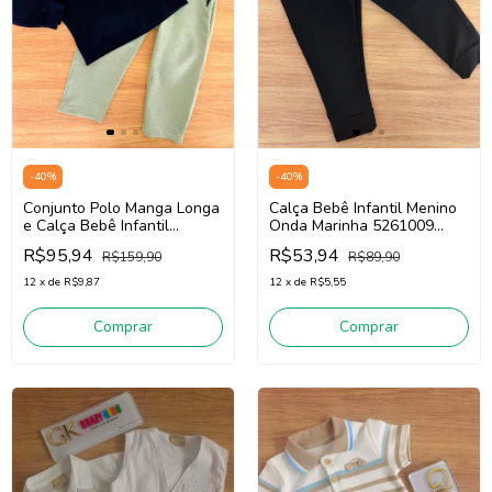
-
40
%
-
40
%
Conjunto Polo Manga Longa
Calça Bebê Infantil Menino
e Calça Bebê Infantil
Onda Marinha 5261009
Menino Onda Marinha
(Preto)
R$95,94
R$53,94
R$159,90
R$89,90
1261009 (Marinho/Verde)
12
x
de
R$9,87
12
x
de
R$5,55
Comprar
Comprar