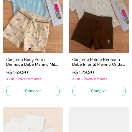
Conjunto Body Polo e
Conjunto Polo e Bermuda
Bermuda Bebê Menino Milon
Bebê Infantil Menino Onda
2001866 (Azul/Bege)
Marinha 1263038 (Off
R$169,90
R$129,90
White/Marrom)
3
x
de
R$56,63
sem juros
2
x
de
R$64,95
sem juros
Comprar
Comprar