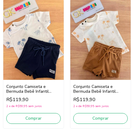
Conjunto Camiseta e
Conjunto Camiseta e
Bermuda Bebê Infantil
Bermuda Bebê Infantil
Menino Onda Marinha
Menino Onda Marinha
R$119,90
R$119,90
1263027 (Off
1263027 (Off
White/Marinho)
White/Marrom)
2
x
de
R$59,95
sem juros
2
x
de
R$59,95
sem juros
Comprar
Comprar