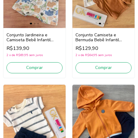
Conjunto Jardineira e
Conjunto Camiseta e
Camiseta Bebê Infantil
Bermuda Bebê Infantil
Menino Divertto 16385
Menino Onda Marinha
R$139,90
R$129,90
(Marrom/Off White)
1263031 (Branco/Marrom)
2
x
de
R$69,95
sem juros
2
x
de
R$64,95
sem juros
Comprar
Comprar