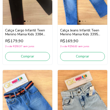
Calça Cargo Infantil Teen
Calça Jeans Infantil Teen
Menino Mania Kids 3384
Menino Mania Kids 3395
(Preto)
(Jeans Claro)
R$179,90
R$169,90
3
x
de
R$59,97
sem juros
3
x
de
R$56,63
sem juros
Comprar
Comprar