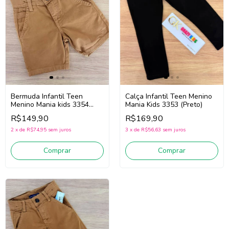
Calça Infantil Teen Menino
Bermuda Infantil Teen
Mania Kids 3353 (Preto)
Menino Mania kids 3354
(Mostarda)
R$169,90
R$149,90
3
x
de
R$56,63
sem juros
2
x
de
R$74,95
sem juros
Comprar
Comprar