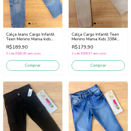
Calça Jeans Cargo Infantil
Calça Cargo Infantil Teen
Teen Menino Mania kids
Menino Mania Kids 3384
3402 (Jeans Médio)
(Areia)
R$189,90
R$179,90
3
x
de
R$63,30
sem juros
3
x
de
R$59,97
sem juros
Comprar
Comprar