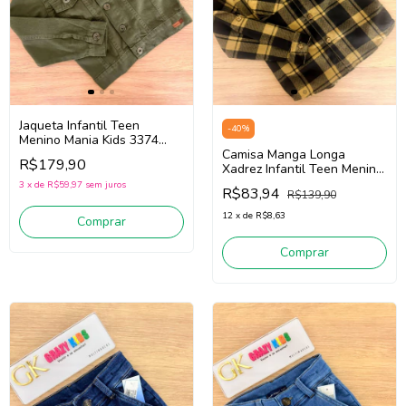
Jaqueta Infantil Teen
-
40
%
Menino Mania Kids 3374
(Verde)
Camisa Manga Longa
R$179,90
Xadrez Infantil Teen Menino
Mania Kids 3375
3
x
de
R$59,97
sem juros
R$83,94
R$139,90
(Preto/Amarelo)
12
x
de
R$8,63
Comprar
Comprar