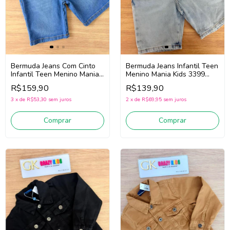
Bermuda Jeans Com Cinto
Bermuda Jeans Infantil Teen
Infantil Teen Menino Mania
Menino Mania Kids 3399
Kids 3398 (Jeans Médio)
(Jeans Claro)
R$159,90
R$139,90
3
x
de
R$53,30
sem juros
2
x
de
R$69,95
sem juros
Comprar
Comprar