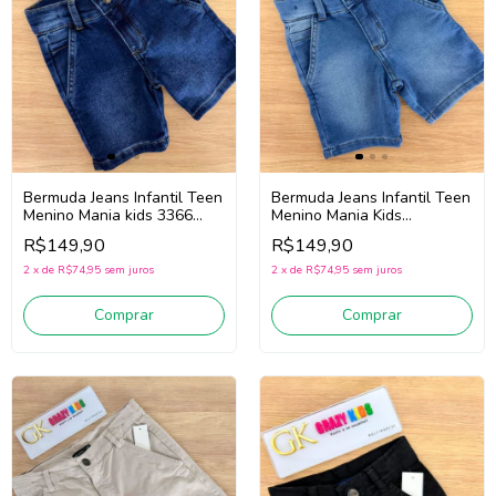
Bermuda Jeans Infantil Teen
Bermuda Jeans Infantil Teen
Menino Mania kids 3366
Menino Mania Kids
(Jeans Escuro)
3366/3392 (Jeans Claro)
R$149,90
R$149,90
2
x
de
R$74,95
sem juros
2
x
de
R$74,95
sem juros
Comprar
Comprar