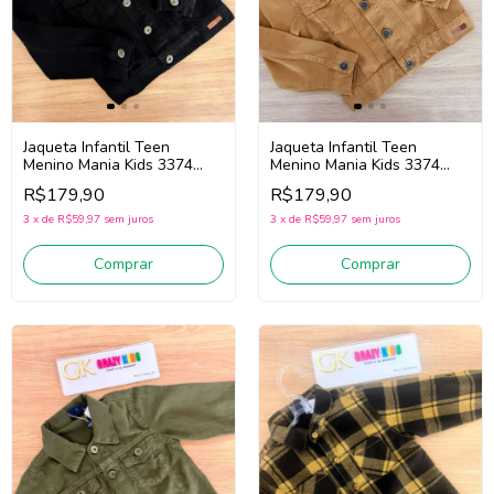
Jaqueta Infantil Teen
Jaqueta Infantil Teen
Menino Mania Kids 3374
Menino Mania Kids 3374
(Preto)
(Mostarda)
R$179,90
R$179,90
3
x
de
R$59,97
sem juros
3
x
de
R$59,97
sem juros
Comprar
Comprar