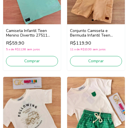
Camiseta Infantil Teen
Conjunto Camiseta e
Menino Divertto 27511
Bermuda Infantil Teen
(Verde Claro)
Menino Divertto 27531 (Off
R$59,90
R$119,90
White/Bege)
5
x
de
R$11,98
sem juros
11
x
de
R$10,90
sem juros
Comprar
Comprar