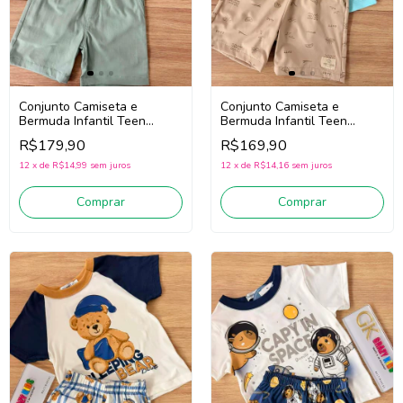
Conjunto Camiseta e
Conjunto Camiseta e
Bermuda Infantil Teen
Bermuda Infantil Teen
Menino Divertto 27411
Menino Divertto 27428
R$179,90
R$169,90
(Bege/Verde)
(Azul/Bege)
12
x
de
R$14,99
sem juros
12
x
de
R$14,16
sem juros
Comprar
Comprar