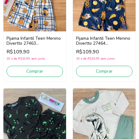
Pijama Infantil Teen Menino
Pijama Infantil Teen Menino
Divertto 27463
Divertto 27464
(Branco/Marinho)
(Branco/Marinho)
R$109,90
R$109,90
10
x
de
R$10,99
sem juros
10
x
de
R$10,99
sem juros
Comprar
Comprar