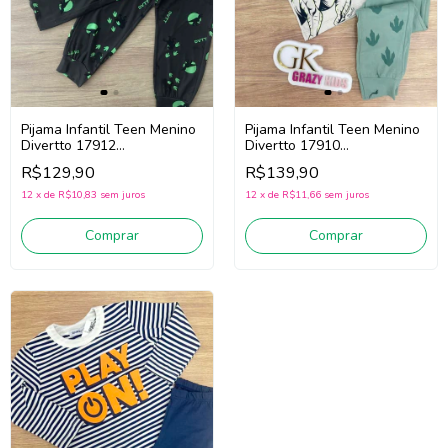
Pijama Infantil Teen Menino
Pijama Infantil Teen Menino
Divertto 17912
Divertto 17910
(Preto/Verde)
(Bege/Verde)
R$129,90
R$139,90
12
x
de
R$10,83
sem juros
12
x
de
R$11,66
sem juros
Comprar
Comprar