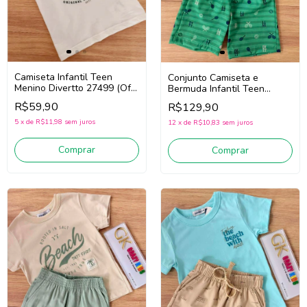
Camiseta Infantil Teen
Conjunto Camiseta e
Menino Divertto 27499 (Off
Bermuda Infantil Teen
White)
Menino Divertto 27406
R$59,90
R$129,90
(Branco/Verde)
5
x
de
R$11,98
sem juros
12
x
de
R$10,83
sem juros
Comprar
Comprar