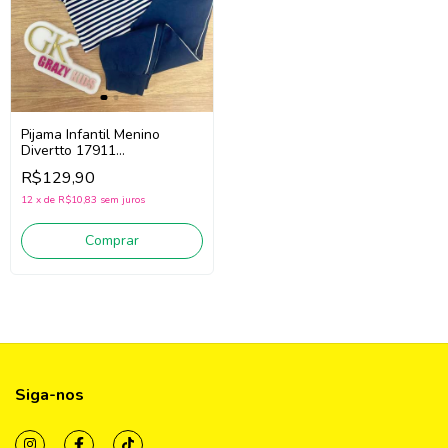
Pijama Infantil Menino
Divertto 17911
(Branco/Azul)
R$129,90
12
x
de
R$10,83
sem juros
Comprar
Siga-nos