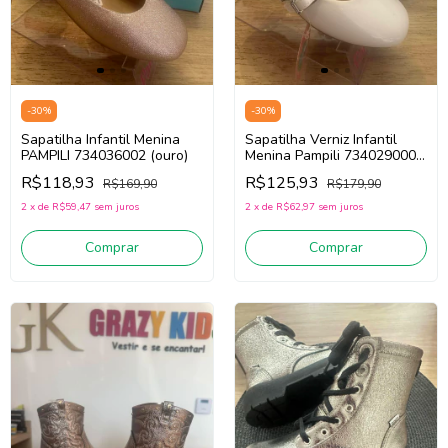
-
30
%
-
30
%
Sapatilha Infantil Menina
Sapatilha Verniz Infantil
PAMPILI 734036002 (ouro)
Menina Pampili 734029000
(branco)
R$118,93
R$125,93
R$169,90
R$179,90
2
x
de
R$59,47
sem juros
2
x
de
R$62,97
sem juros
Comprar
Comprar