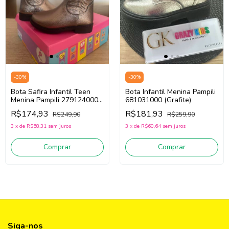
-
30
%
-
30
%
Bota Safira Infantil Teen
Bota Infantil Menina Pampili
Menina Pampili 279124000
681031000 (Grafite)
(Grafite)
R$174,93
R$181,93
R$249,90
R$259,90
3
x
de
R$58,31
sem juros
3
x
de
R$60,64
sem juros
Comprar
Comprar
Siga-nos