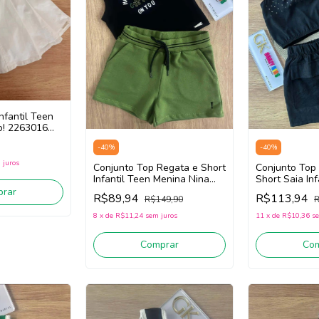
nfantil Teen
o! 2263016
-
40
%
-
40
%
 juros
Conjunto Top Regata e Short
Conjunto Top
Infantil Teen Menina Nina
Short Saia Inf
Go! 2254012 (Preto/Verde)
Menina Nina 
rar
R$89,94
R$113,94
R$149,90
R
(Preto)
8
x
de
R$11,24
sem juros
11
x
de
R$10,36
se
Comprar
Co