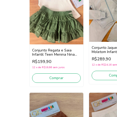
Conjunto Jaque
Conjunto Regata e Saia
Moletom Infant
Infantil Teen Menina Nina
Go! 2261046 (A
R$289,90
Go! 2263027 (Off
R$199,90
White/Verde)
12
x
de
R$24,16
sem
12
x
de
R$16,66
sem juros
Comp
Comprar