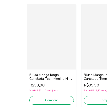
Blusa Manga longa
Blusa Manga l
Canelada Teen Menina Nina
Canelada Teen
Go! 2261010 (Preto)
Go! 2261010 (B
R$99,90
R$99,90
9
x
de
R$11,10
sem juros
9
x
de
R$11,10
sem 
Comprar
Comp