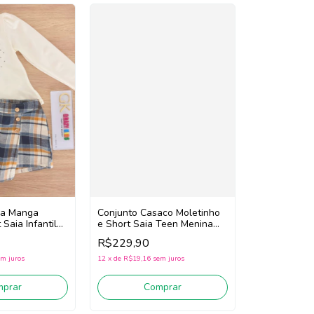
sa Manga
Conjunto Casaco Moletinho
Saia Infantil
e Short Saia Teen Menina
Nina Go!
Nina Go! 2261039
R$229,90
(Creme/Preto)
Amarelo)
m juros
12
x
de
R$19,16
sem juros
mprar
Comprar