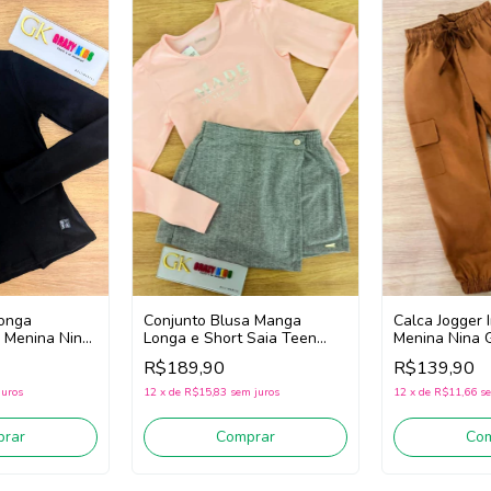
onga
Conjunto Blusa Manga
Calca Jogger I
 Menina Nina
Longa e Short Saia Teen
Menina Nina 
reto)
Nina Go! 2261025
(Ocre)
R$189,90
R$139,90
(Rosa/Cinza)
juros
12
x
de
R$15,83
sem juros
12
x
de
R$11,66
se
rar
Comprar
Co