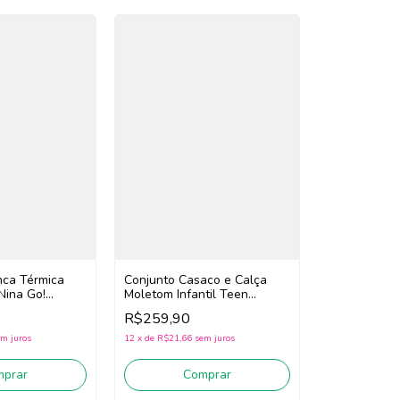
nca Térmica
Conjunto Casaco e Calça
Nina Go!
Moletom Infantil Teen
to)
Menina Nina Go! 2261042
R$259,90
(Bege Claro)
m juros
12
x
de
R$21,66
sem juros
mprar
Comprar