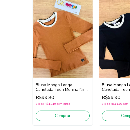
Blusa Manga Longa
Blusa Manga L
Canelada Teen Menina Nina
Canelada Teen
Go! 2261011 (Bege Escuro)
Go! 2261011 (P
R$99,90
R$99,90
9
x
de
R$11,10
sem juros
9
x
de
R$11,10
sem 
Comprar
Comp