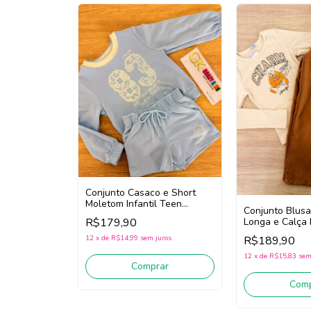
Conjunto Casaco e Short
Moletom Infantil Teen
Conjunto Blus
Menina Nina Go! 2261038
Longa e Calça 
R$179,90
(Azul)
Menina Nina G
R$189,90
12
x
de
R$14,99
sem juros
(Creme/Bege E
12
x
de
R$15,83
sem
Comprar
Comp