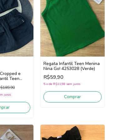
Regata Infantil Teen Menina
Nina Go! 4253028 (Verde)
 Cropped e
R$59,90
antil Teen
Go! 2253020
5
x
de
R$11,98
sem juros
$189,90
m juros
Comprar
mprar