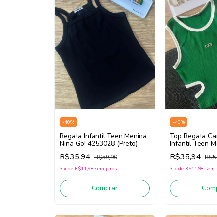
-
40
%
-
40
%
Regata Infantil Teen Menina
Top Regata Ca
Nina Go! 4253028 (Preto)
Infantil Teen 
Go! 2253001 (
R$35,94
R$35,94
R$59,90
R$5
3
x
de
R$11,98
sem juros
3
x
de
R$11,98
sem 
Comprar
Comp