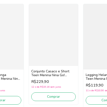
Conjunto Casaco e Short
onga
Legging Hela
Teen Menina Nina Go!
 Menina Nina
Teen Menina 
2261036 (Off White/Preto)
R$229,90
ege Claro)
2261006 (Pre
R$119,90
12
x
de
R$19,16
sem juros
juros
11
x
de
R$10,90
se
Comprar
rar
Co