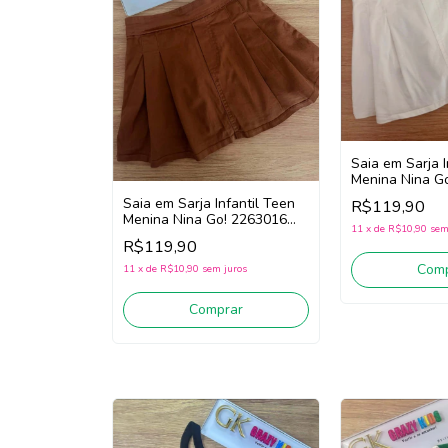
Saia em Sarja I
Menina Nina G
(Off White)
Saia em Sarja Infantil Teen
R$119,90
Menina Nina Go! 2263016
11
x
de
R$10,90
sem
(Marrom)
R$119,90
Comp
11
x
de
R$10,90
sem juros
Comprar