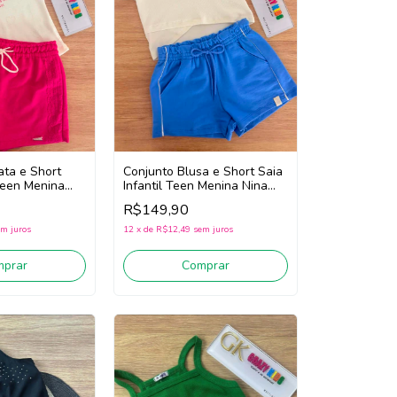
ata e Short
Conjunto Blusa e Short Saia
 Teen Menina
Infantil Teen Menina Nina
3032 (Off
Go! 2263047 (Off
R$149,90
White/Azul)
m juros
12
x
de
R$12,49
sem juros
mprar
Comprar