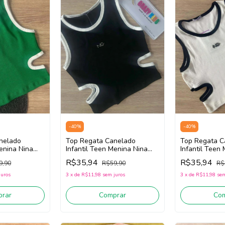
-
40
%
-
40
%
nelado
Top Regata Canelado
Top Regata C
Menina Nina
Infantil Teen Menina Nina
Infantil Teen
Verde)
Go! 2253001 (Preto)
Go! 2253001 
R$35,94
R$35,94
9,90
R$59,90
R$
juros
3
x
de
R$11,98
sem juros
3
x
de
R$11,98
sem
rar
Comprar
Co