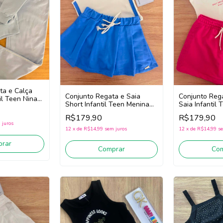
ta e Calça
Conjunto Regata e Saia
Conjunto Reg
il Teen Nina
Short Infantil Teen Menina
Saia Infantil
zul)
Nina Go! 2263033 (Off
Nina Go! 226
R$179,90
R$179,90
White/Azul)
White/Pink)
 juros
12
x
de
R$14,99
sem juros
12
x
de
R$14,99
se
rar
Comprar
Co