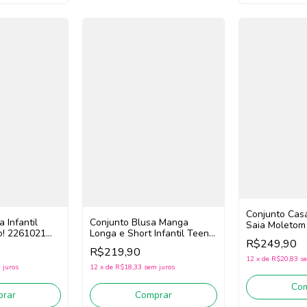
Conjunto Cas
 Infantil
Conjunto Blusa Manga
Saia Moletom
o! 2261021
Longa e Short Infantil Teen
Nina Go! 2261
R$249,90
Menina Nina Go! 2261026
R$219,90
(Preto/Cinza)
12
x
de
R$20,83
se
 juros
12
x
de
R$18,33
sem juros
Co
rar
Comprar