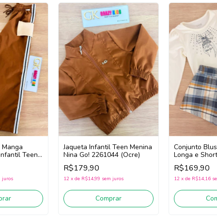
a Manga
Jaqueta Infantil Teen Menina
Conjunto Blu
Infantil Teen
Nina Go! 2261044 (Ocre)
Longa e Short 
o! 2261031
Teen Menina 
R$179,90
R$169,90
scuro)
2261027
(Creme/Azul/
 juros
12
x
de
R$14,99
sem juros
12
x
de
R$14,16
se
rar
Comprar
Co