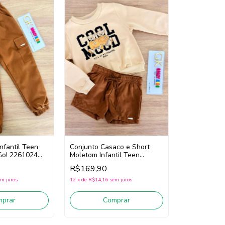
nfantil Teen
Conjunto Casaco e Short
Go! 2261024
Moletom Infantil Teen
Menina Nina Go! 2261034
R$169,90
(Creme/Bege Escuro)
m juros
12
x
de
R$14,16
sem juros
mprar
Comprar