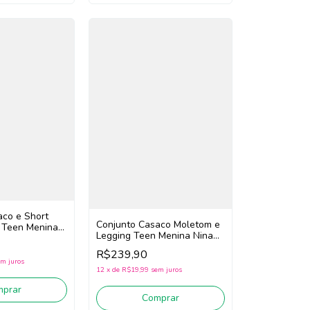
aco e Short
Conjunto Casaco Moletom e
 Teen Menina
Legging Teen Menina Nina
037 (Azul)
Go! 2261045 (Azul/Preto)
R$239,90
m juros
12
x
de
R$19,99
sem juros
mprar
Comprar