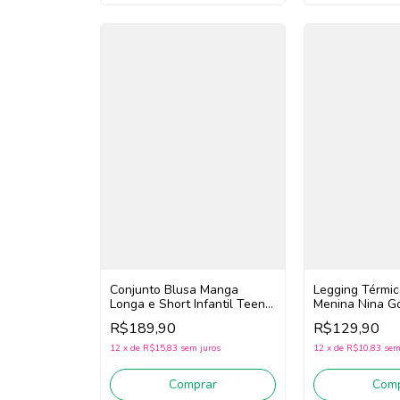
Conjunto Blusa Manga
Legging Térmica
Longa e Short Infantil Teen
Menina Nina G
Menina Nina Go! 2261028
(Preto)
R$189,90
R$129,90
(Off White/Bordô)
12
x
de
R$15,83
sem juros
12
x
de
R$10,83
sem
Comprar
Comp