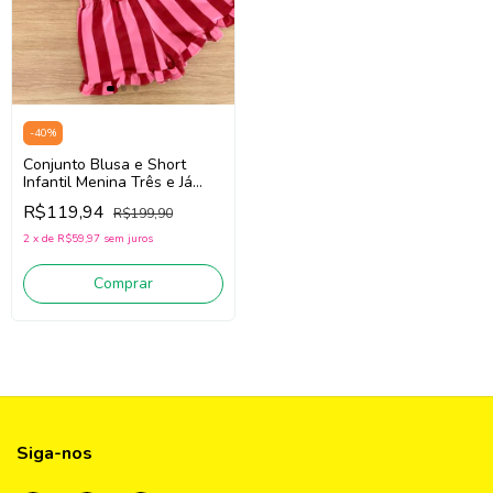
-
40
%
Conjunto Blusa e Short
Infantil Menina Três e Já
62464 (Vermelho/Rosa)
R$119,94
R$199,90
2
x
de
R$59,97
sem juros
Comprar
Siga-nos