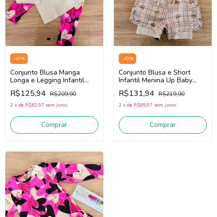
-
40
%
-
40
%
Conjunto Blusa Manga
Conjunto Blusa e Short
Longa e Legging Infantil
Infantil Menina Up Baby
Menina Up Baby 46611
46606 (Bege Claro)
R$125,94
R$131,94
R$209,90
R$219,90
(Bege Claro/Rosa)
2
x
de
R$62,97
sem juros
2
x
de
R$65,97
sem juros
Comprar
Comprar