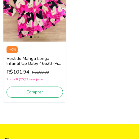
-
40
%
Vestido Manga Longa
Infantil Up Baby 46628 (Pink
/Off White)
R$101,94
R$169,90
2
x
de
R$50,97
sem juros
Comprar