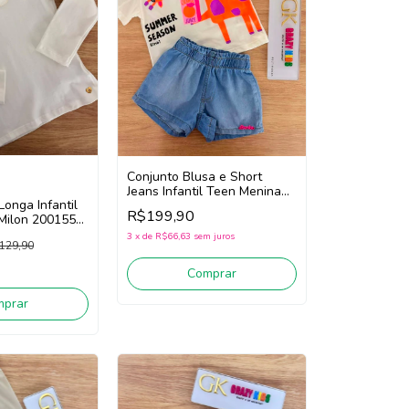
Conjunto Blusa e Short
Jeans Infantil Teen Menina
onga Infantil
Bimbi Fb177 (Off
R$199,90
Milon 2001557
White/Jeans)
3
x
de
R$66,63
sem juros
129,90
Comprar
mprar