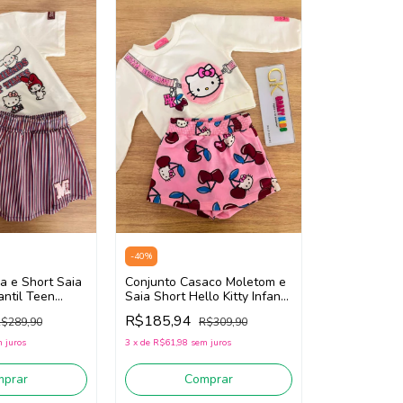
-
40
%
Conjunto Casaco Moletom e
a e Short Saia
Saia Short Hello Kitty Infantil
fantil Teen
Teen Momi J7179 (Off
Off White
R$185,94
R$309,90
$289,90
White/Rosa)
3
x
de
R$61,98
sem juros
 juros
Comprar
mprar