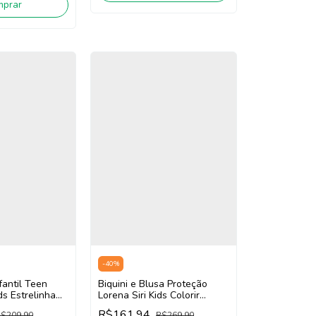
mprar
-
40
%
nfantil Teen
Biquini e Blusa Proteção
ds Estrelinha
Lorena Siri Kids Colorir
/Rosa)
40267 (Rosa/Laranja)
R$161,94
$209,90
R$269,90