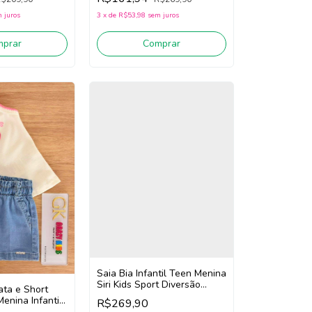
 juros
3
x
de
R$53,98
sem juros
mprar
Comprar
Saia Bia Infantil Teen Menina
Siri Kids Sport Diversão
ata e Short
44749 (Preto)
Menina Infanti
R$269,90
hite/Jeans)