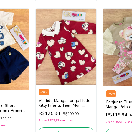
-
40
%
-
40
%
Vestido Manga Longa Hello
Conjunto Blu
Kitty Infantil Teen Momi
 e Short
Manga Pelo e
H6976 (Vermelho)
Menina Animé
Infantil CINT
R$125,94
R$209,90
R$119,94
ite/Marinho)
R
/Off White/Ro
299,90
2
x
de
R$62,97
sem juros
2
x
de
R$59,97
sem
juros