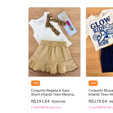
-
40
%
-
40
%
Conjunto Regata e Saia
Conjunto Blusa
Short Infantil Teen Menina
Infantil Teen 
Pituchinhus 30295 (Off
N5749 (Off Wh
R$191,94
R$179,94
R$319,90
R$
White/Bege)
3
x
de
R$63,98
sem juros
3
x
de
R$59,98
sem 