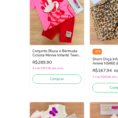
Conjunto Blusa e Bermuda
-
40
%
Ciclista Minnie Infantil Teen
Short Onça Inf
Menina Animé P6705
R$289,90
Animé N5460 (
(Rosa/Vermelho)
5
x
de
R$57,98
sem juros
R$167,94
R$
3
x
de
R$55,98
sem 
Comprar
Comp