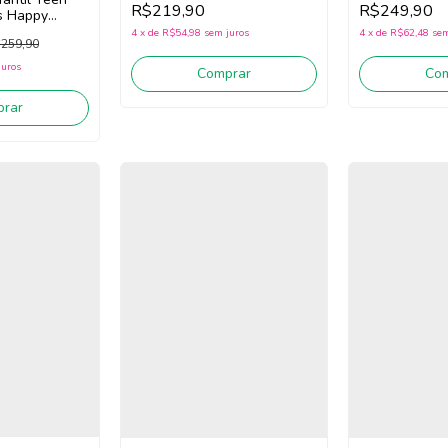
R$219,90
R$249,90
ds Happy
White/Bege Claro)
Rosa/Laranja)
4
x
de
R$54,98
sem juros
4
x
de
R$62,48
sem
259,90
juros
Comprar
Co
rar