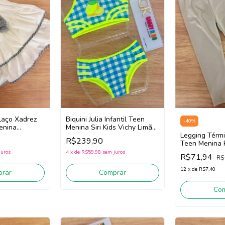
Laço Xadrez
Biquini Julia Infantil Teen
-
40
%
Menina
Menina Siri Kids Vichy Limão
715 (Off
43216 (Azul/Amarelo)
Legging Térmic
R$239,90
Teen Menina 
28632 (Bege 
juros
4
x
de
R$59,98
sem juros
R$71,94
R$
12
x
de
R$7,40
rar
Comprar
Co