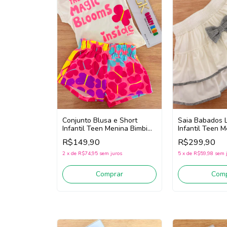
Saia Babados 
Conjunto Blusa e Short
Infantil Teen 
Infantil Teen Menina Bimbi
Pituchinhus 30
Fb203 (Off White/Rosa)
R$299,90
R$149,90
White)
5
x
de
R$59,98
sem 
2
x
de
R$74,95
sem juros
Comp
Comprar