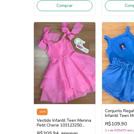
Comprar
Comp
Conjunto Regat
-
40
%
Infantil Teen M
Vestido Infantil Teen Menina
Fb117 (Azul)
R$109,90
Petit Cherie 103123250
(Rosa)
2
x
de
R$54,95
sem 
R$305,94
R$509,90