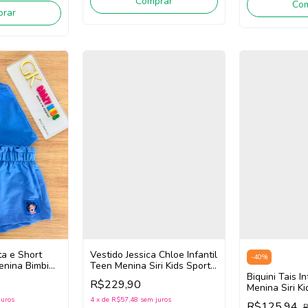
Comprar
Co
rar
a e Short
Vestido Jessica Chloe Infantil
-
40
%
enina Bimbi
Teen Menina Siri Kids Sport
Dança 44760 (Azul)
Biquini Tais I
R$229,90
Menina Siri Ki
40182 (Verde
juros
4
x
de
R$57,48
sem juros
R$125,94
R