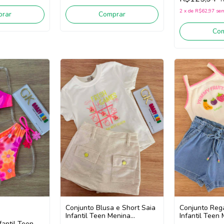
2
x
de
R$62,97
sem
rar
Comprar
Co
Conjunto Blusa e Short Saia
Conjunto Reg
Infantil Teen Menina
Infantil Teen 
fantil Teen
Vic.Vicky 96845 (Off
95563 (Off) W