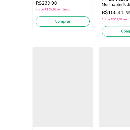
R$239,90
White)
Menina Siri Ki
Flower 40032 (
4
x
de
R$59,98
sem juros
R$155,94
R$
3
x
de
R$51,98
sem 
Comprar
Comp