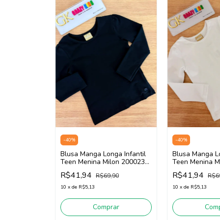
-
40
%
-
40
%
Blusa Manga Longa Infantil
Blusa Manga Lo
Teen Menina Milon 2000238
Teen Menina M
(Preto)
(Branco)
R$41,94
R$41,94
R$69,90
R$6
10
x
de
R$5,13
10
x
de
R$5,13
Comprar
Comp