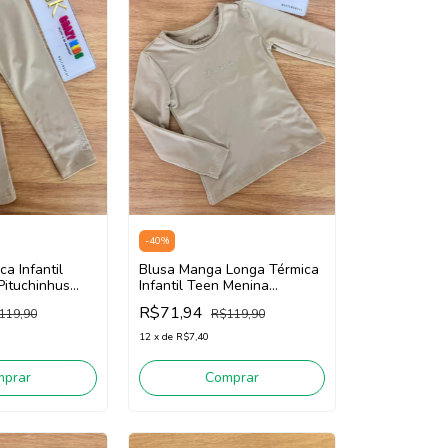
-
40
%
a Infantil
Blusa Manga Longa Térmica
Pituchinhus
Infantil Teen Menina
Claro)
Pituchinhus 28629 (Bege
R$71,94
119,90
R$119,90
Claro)
12
x
de
R$7,40
mprar
Comprar