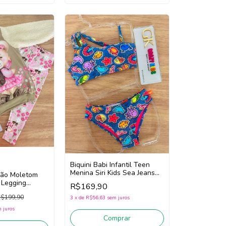
Biquini Babi Infantil Teen
Menina Siri Kids Sea Jeans
são Moletom
43067 (Azul)
 Legging
R$169,90
I 12893 (Bege
$199,90
sa Floral)
3
x
de
R$56,63
sem juros
 juros
Comprar