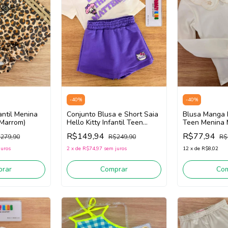
-
40
%
-
40
%
antil Menina
Conjunto Blusa e Short Saia
Blusa Manga L
Marrom)
Hello Kitty Infantil Teen
Teen Menina 
Momi J7266 (Off White/
(Off White)
R$149,94
R$77,94
279,90
R$249,90
R$
Roxo)
juros
2
x
de
R$74,97
sem juros
12
x
de
R$8,02
rar
Comprar
Co