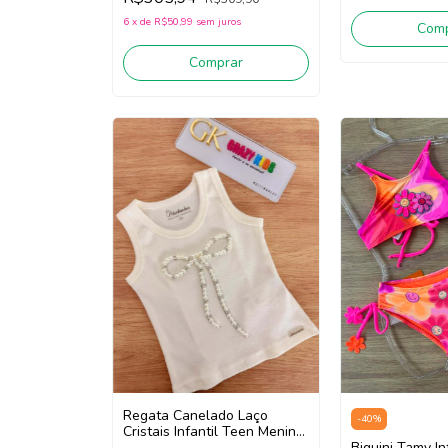
6
x
de
R$50,99
sem juros
Comp
Comprar
Regata Canelado Laço
-
40
%
Cristais Infantil Teen Menina
Pituchinhus 30716 (Off
Biquini Tamy In