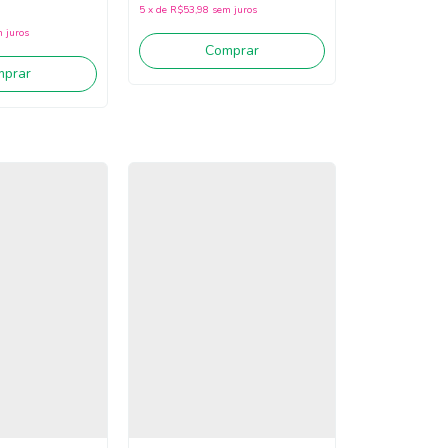
5
x
de
R$53,98
sem juros
 juros
Comprar
mprar