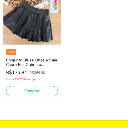
-
40
%
Conjunto Blusa Onça e Saia
Couro Eco Gabriela
Aquarela 261017
R$173,94
R$289,90
(Bege/Marrom/Preto)
3
x
de
R$57,98
sem juros
Comprar