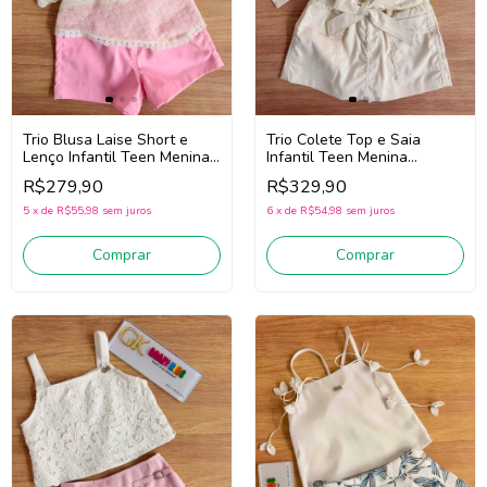
Trio Blusa Laise Short e
Trio Colete Top e Saia
Lenço Infantil Teen Menina
Infantil Teen Menina
Gabriela Aquarela 262233
Gabriela Aquarela 262244
R$279,90
R$329,90
(Off White/Rosa)
(Off White)
5
x
de
R$55,98
sem juros
6
x
de
R$54,98
sem juros
Comprar
Comprar