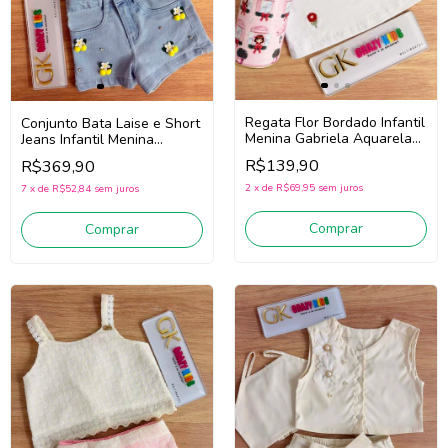
Regata Flor Bordado Infantil
Conjunto Bata Laise e Short
Menina Gabriela Aquarela
Jeans Infantil Menina
262008 (Branco)
Gabriela Aquarela 262241
R$139,90
R$369,90
(Branco/Azul)
2
x
de
R$69,95
sem juros
7
x
de
R$52,84
sem juros
Comprar
Comprar