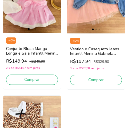
-
40
%
-
40
%
Conjunto Blusa Manga
Vestido e Casaqueto Jeans
Longa e Saia Infantil Menina
Infantil Menina Gabriela
Gabriela Aquarela 261031
Aquarela 261032 (Off
R$149,94
R$197,94
R$249,90
R$329,90
(Off White/Rosa)
White/Rosa/Jeans)
2
x
de
R$74,97
sem juros
3
x
de
R$65,98
sem juros
Comprar
Comprar