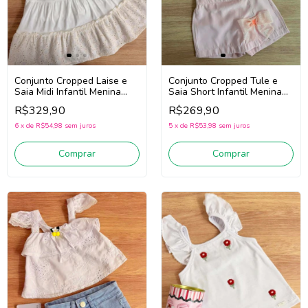
Conjunto Cropped Laise e
Conjunto Cropped Tule e
Saia Midi Infantil Menina
Saia Short Infantil Menina
Gabriela Aquarela 262245
Gabriela Aquarela 262076
R$329,90
R$269,90
(Off White)
(Salmão/Rosa)
6
x
de
R$54,98
sem juros
5
x
de
R$53,98
sem juros
Comprar
Comprar