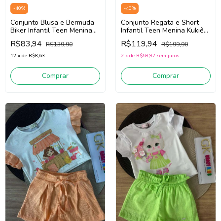
-
40
%
-
40
%
Conjunto Blusa e Bermuda
Conjunto Regata e Short
Biker Infantil Teen Menina
Infantil Teen Menina Kukiê
Kukiê 88736 (Off
86501 (Branco/Verde)
R$83,94
R$119,94
R$139,90
R$199,90
White/Verde)
12
x
de
R$8,63
2
x
de
R$59,97
sem juros
Comprar
Comprar