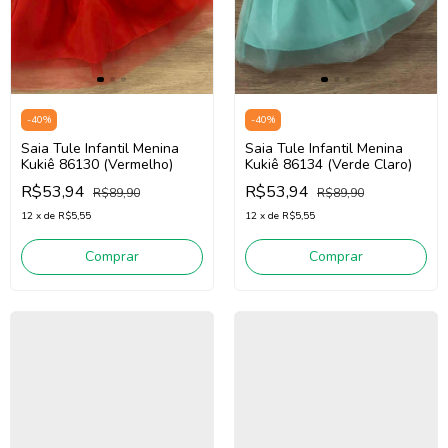
-
40
%
-
40
%
Saia Tule Infantil Menina
Saia Tule Infantil Menina
Kukiê 86130 (Vermelho)
Kukiê 86134 (Verde Claro)
R$53,94
R$53,94
R$89,90
R$89,90
12
x
de
R$5,55
12
x
de
R$5,55
Comprar
Comprar