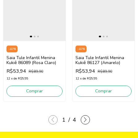
-
40
%
-
40
%
Saia Tule Infantil Menina
Saia Tule Infantil Menina
Kukiê 86089 (Rosa Claro)
Kukiê 86127 (Amarelo)
R$53,94
R$53,94
R$89,90
R$89,90
12
x
de
R$5,55
12
x
de
R$5,55
Comprar
Comprar
1
/
4