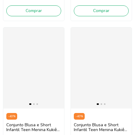
Comprar
Comprar
-
40
%
-
40
%
Conjunto Blusa e Short
Conjunto Blusa e Short
Infantil Teen Menina Kukiê
Infantil Teen Menina Kukiê
88943 (Bege Claro/Lilás)
88220 (Branco/Rosa)