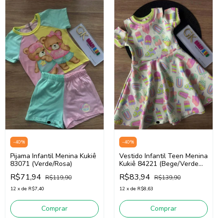
-
40
%
-
40
%
Pijama Infantil Menina Kukiê
Vestido Infantil Teen Menina
83071 (Verde/Rosa)
Kukiê 84221 (Bege/Verde
Claro)
R$71,94
R$83,94
R$119,90
R$139,90
12
x
de
R$7,40
12
x
de
R$8,63
Comprar
Comprar