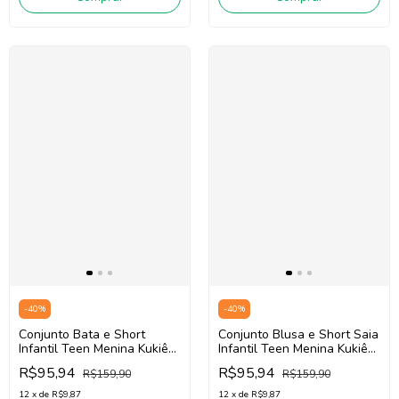
-
40
%
-
40
%
Conjunto Bata e Short
Conjunto Blusa e Short Saia
Infantil Teen Menina Kukiê
Infantil Teen Menina Kukiê
87897 (Rosa/Verde Claro)
88215 (Off White/Azul)
R$95,94
R$95,94
R$159,90
R$159,90
12
x
de
R$9,87
12
x
de
R$9,87