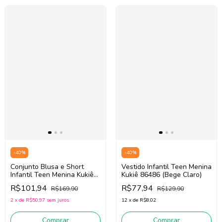
-
40
%
-
40
%
Conjunto Blusa e Short
Vestido Infantil Teen Menina
Infantil Teen Menina Kukiê
Kukiê 86486 (Bege Claro)
87654 (Rosa/Roxo)
R$101,94
R$77,94
R$169,90
R$129,90
2
x
de
R$50,97
sem juros
12
x
de
R$8,02
Comprar
Comprar