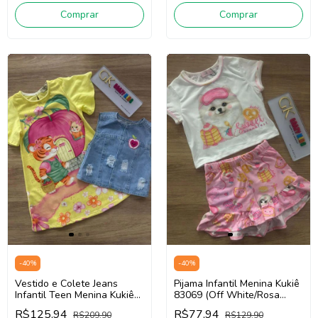
Comprar
Comprar
-
40
%
-
40
%
Vestido e Colete Jeans
Pijama Infantil Menina Kukiê
Infantil Teen Menina Kukiê
83069 (Off White/Rosa
84171 (Amarelo)
Claro)
R$125,94
R$77,94
R$209,90
R$129,90