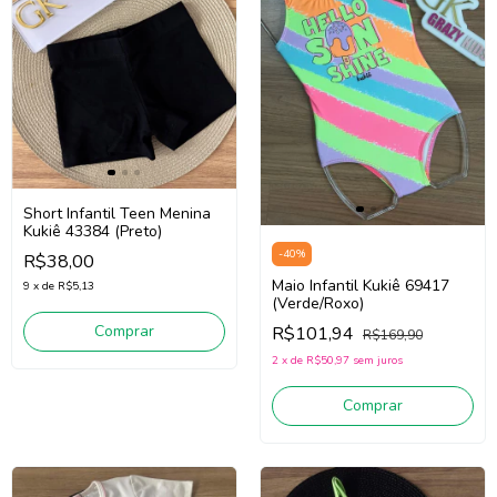
Short Infantil Teen Menina
Kukiê 43384 (Preto)
-
40
%
R$38,00
Maio Infantil Kukiê 69417
9
x
de
R$5,13
(Verde/Roxo)
Comprar
R$101,94
R$169,90
2
x
de
R$50,97
sem juros
Comprar