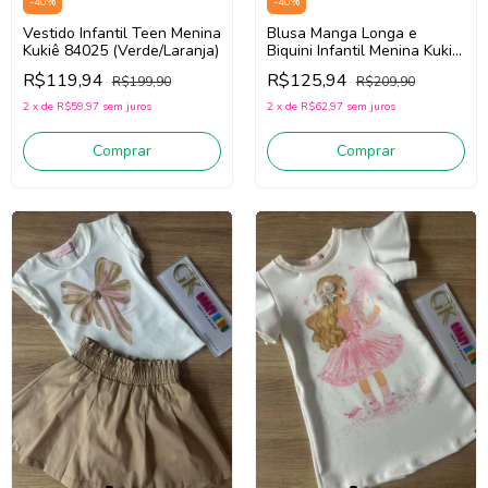
-
40
%
-
40
%
Vestido Infantil Teen Menina
Blusa Manga Longa e
Kukiê 84025 (Verde/Laranja)
Biquini Infantil Menina Kukiê
83567 (Verde/Laranja)
R$119,94
R$125,94
R$199,90
R$209,90
2
x
de
R$59,97
sem juros
2
x
de
R$62,97
sem juros
Comprar
Comprar