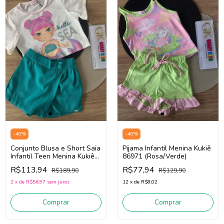
-
40
%
-
40
%
Conjunto Blusa e Short Saia
Pijama Infantil Menina Kukiê
Infantil Teen Menina Kukiê
86971 (Rosa/Verde)
88341 (Off White/Verde)
R$113,94
R$77,94
R$189,90
R$129,90
2
x
de
R$56,97
sem juros
12
x
de
R$8,02
Comprar
Comprar