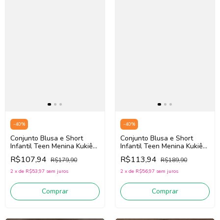
-
40
%
-
40
%
Conjunto Blusa e Short
Conjunto Blusa e Short
Infantil Teen Menina Kukiê
Infantil Teen Menina Kukiê
89381 (Branco/Verde)
84780 (Amarelo/Rosa
R$107,94
R$113,94
R$179,90
R$189,90
Escuro)
2
x
de
R$53,97
sem juros
2
x
de
R$56,97
sem juros
Comprar
Comprar