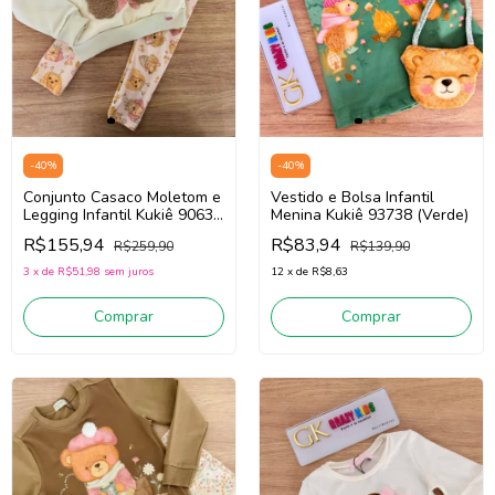
-
40
%
-
40
%
Conjunto Casaco Moletom e
Vestido e Bolsa Infantil
Legging Infantil Kukiê 90635
Menina Kukiê 93738 (Verde)
(Bege Claro/Rosa)
R$155,94
R$83,94
R$259,90
R$139,90
3
x
de
R$51,98
sem juros
12
x
de
R$8,63
Comprar
Comprar