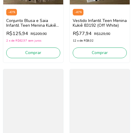
-
40
%
-
40
%
Conjunto Blusa e Saia
Vestido Infantil Teen Menina
Infantil Teen Menina Kukiê
Kukiê 83192 (Off White)
85794 (Off White/Bege)
R$125,94
R$77,94
R$209,90
R$129,90
2
x
de
R$62,97
sem juros
12
x
de
R$8,02
Comprar
Comprar