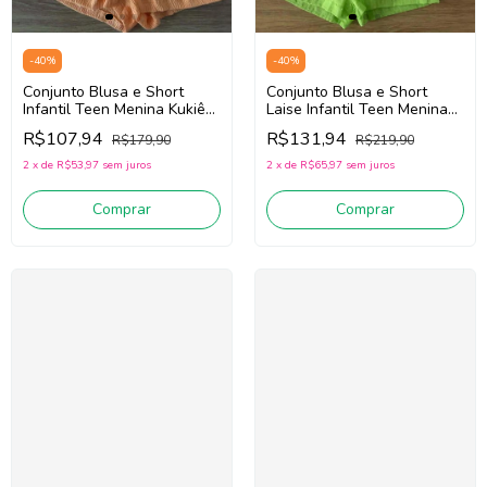
-
40
%
-
40
%
Conjunto Blusa e Short
Conjunto Blusa e Short
Infantil Teen Menina Kukiê
Laise Infantil Teen Menina
88874 (Off White/Laranja)
Kukiê 88178 (Branco/Verde)
R$107,94
R$131,94
R$179,90
R$219,90
2
x
de
R$53,97
sem juros
2
x
de
R$65,97
sem juros
Comprar
Comprar