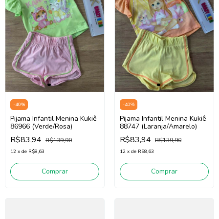
-
40
%
-
40
%
Pijama Infantil Menina Kukiê
Pijama Infantil Menina Kukiê
86966 (Verde/Rosa)
88747 (Laranja/Amarelo)
R$83,94
R$83,94
R$139,90
R$139,90
12
x
de
R$8,63
12
x
de
R$8,63
Comprar
Comprar