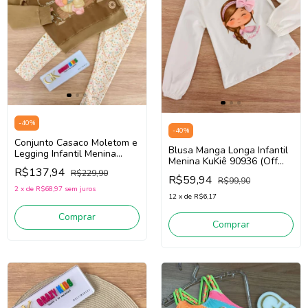
-
40
%
-
40
%
Conjunto Casaco Moletom e
Blusa Manga Longa Infantil
Legging Infantil Menina
Menina KuKiê 90936 (Off
Kukiê 89897 (Bege/Off
R$137,94
White)
R$229,90
White)
R$59,94
R$99,90
2
x
de
R$68,97
sem juros
12
x
de
R$6,17
Comprar
Comprar