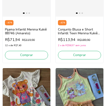
-
40
%
-
40
%
Pijama Infantil Menina Kukiê
Conjunto Blusa e Short
88746 (Amarelo)
Infantil Teen Menina Kukiê
88947 (Bege Claro/Verde)
R$71,94
R$113,94
R$119,90
R$189,90
12
x
de
R$7,40
2
x
de
R$56,97
sem juros
Comprar
Comprar