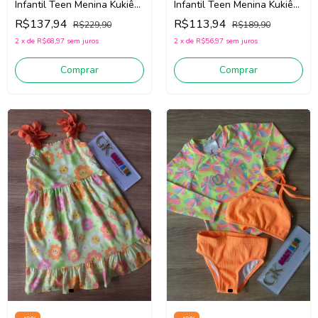
Infantil Teen Menina Kukiê
Infantil Teen Menina Kukiê
84901 (Off White/Lilás)
83993 (Off White/Rosa)
R$137,94
R$113,94
R$229,90
R$189,90
2
x
de
R$68,97
sem juros
2
x
de
R$56,97
sem juros
Comprar
Comprar