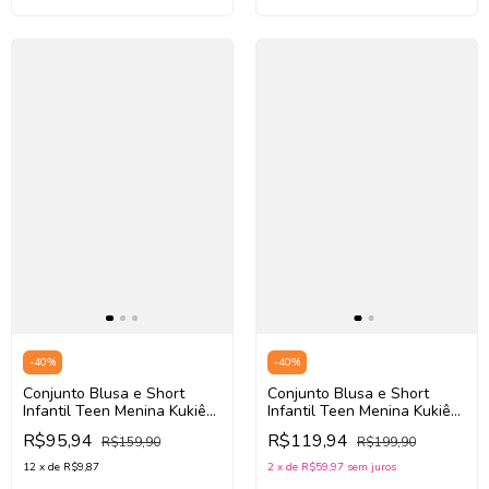
-
40
%
-
40
%
Conjunto Blusa e Short
Conjunto Blusa e Short
Infantil Teen Menina Kukiê
Infantil Teen Menina Kukiê
83956 (Amarelo/Laranja)
84887 (Off White/Verde)
R$95,94
R$119,94
R$159,90
R$199,90
12
x
de
R$9,87
2
x
de
R$59,97
sem juros