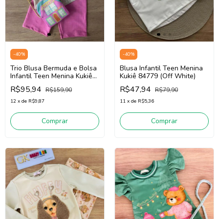
-
40
%
-
40
%
Trio Blusa Bermuda e Bolsa
Blusa Infantil Teen Menina
Infantil Teen Menina Kukiê
Kukiê 84779 (Off White)
84527 (Bege Claro/Rosa)
R$95,94
R$47,94
R$159,90
R$79,90
12
x
de
R$9,87
11
x
de
R$5,36
Comprar
Comprar