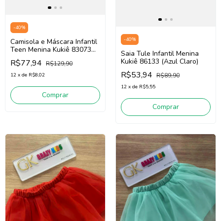
-
40
%
-
40
%
Camisola e Máscara Infantil
Teen Menina Kukiê 83073
Saia Tule Infantil Menina
(Verde Claro)
Kukiê 86133 (Azul Claro)
R$77,94
R$129,90
R$53,94
12
x
de
R$8,02
R$89,90
12
x
de
R$5,55
Comprar
Comprar