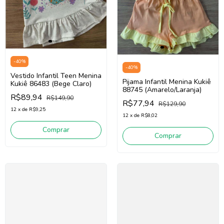
-
40
%
-
40
%
Vestido Infantil Teen Menina
Pijama Infantil Menina Kukiê
Kukiê 86483 (Bege Claro)
88745 (Amarelo/Laranja)
R$89,94
R$149,90
R$77,94
R$129,90
12
x
de
R$9,25
12
x
de
R$8,02
Comprar
Comprar