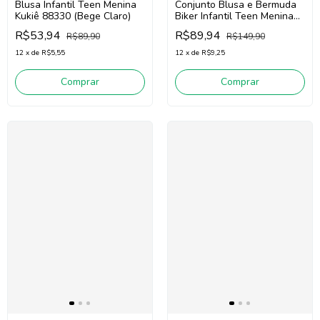
Blusa Infantil Teen Menina
Conjunto Blusa e Bermuda
Kukiê 88330 (Bege Claro)
Biker Infantil Teen Menina
Kukiê 87660 (Off
R$53,94
R$89,94
R$89,90
R$149,90
White/Azul )
12
x
de
R$5,55
12
x
de
R$9,25
Comprar
Comprar