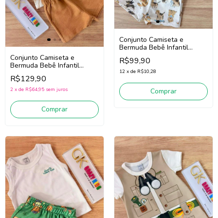
Conjunto Camiseta e
Bermuda Bebê Infantil
Menino Divertto 16402
Conjunto Camiseta e
R$99,90
(Marrom/Off White)
Bermuda Bebê Infantil
12
x
de
R$10,28
Menino Divertto 16398 (Off
R$129,90
White/Bege Escuro)
2
x
de
R$64,95
sem juros
Comprar
Comprar