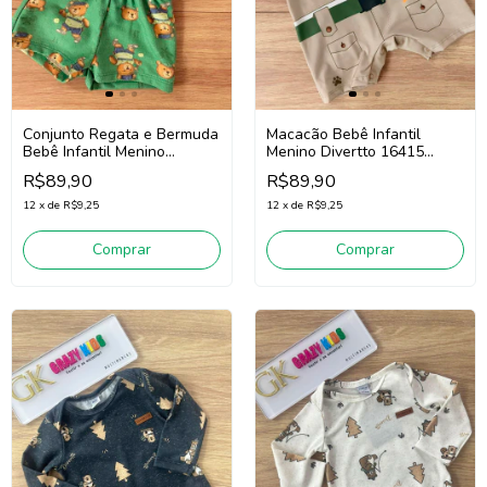
Conjunto Regata e Bermuda
Macacão Bebê Infantil
Bebê Infantil Menino
Menino Divertto 16415
Divertto 16389
(Bege)
R$89,90
R$89,90
(Branco/Verde)
12
x
de
R$9,25
12
x
de
R$9,25
Comprar
Comprar