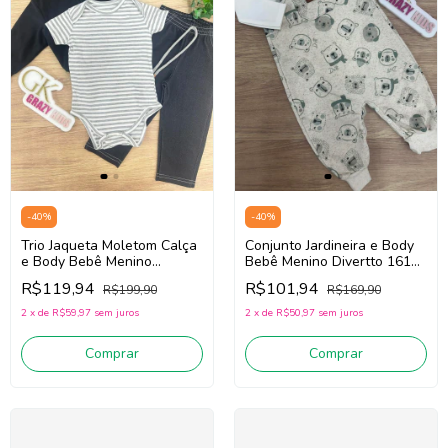
-
40
%
-
40
%
Trio Jaqueta Moletom Calça
Conjunto Jardineira e Body
e Body Bebê Menino
Bebê Menino Divertto 16195
Divertto 16211 (Preto/Off
(Bege/Off White)
R$119,94
R$101,94
R$199,90
R$169,90
White/Cinza)
2
x
de
R$59,97
sem juros
2
x
de
R$50,97
sem juros
Comprar
Comprar