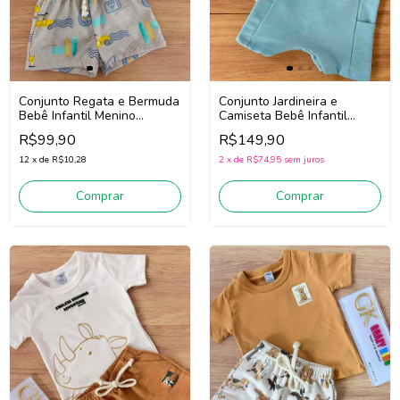
Conjunto Regata e Bermuda
Conjunto Jardineira e
Bebê Infantil Menino
Camiseta Bebê Infantil
Divertto 16391
Menino Divertto 16381
R$99,90
R$149,90
(Verde/Bege)
(Azul/Off White)
12
x
de
R$10,28
2
x
de
R$74,95
sem juros
Comprar
Comprar