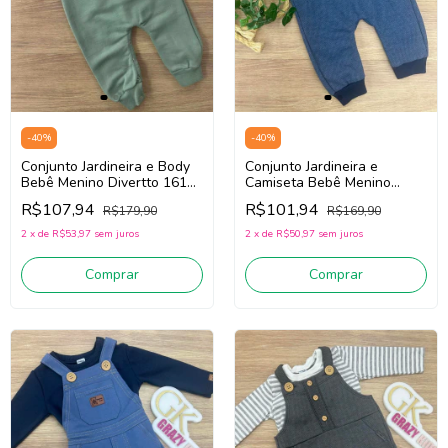
-
40
%
-
40
%
Conjunto Jardineira e Body
Conjunto Jardineira e
Bebê Menino Divertto 16194
Camiseta Bebê Menino
(Verde/Off White)
Divertto 16198 (Azul
R$107,94
R$101,94
R$179,90
R$169,90
Jeans/Off White/Marinho)
2
x
de
R$53,97
sem juros
2
x
de
R$50,97
sem juros
Comprar
Comprar