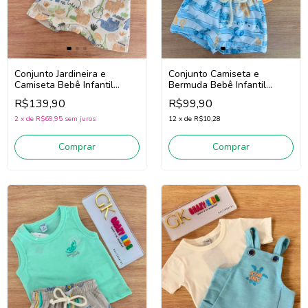
Conjunto Jardineira e
Conjunto Camiseta e
Camiseta Bebê Infantil
Bermuda Bebê Infantil
Menino Divertto 16385
Menino Divertto 16393
R$139,90
R$99,90
(Marrom/Off White)
(Laranja/Azul)
2
x
de
R$69,95
sem juros
12
x
de
R$10,28
Comprar
Comprar