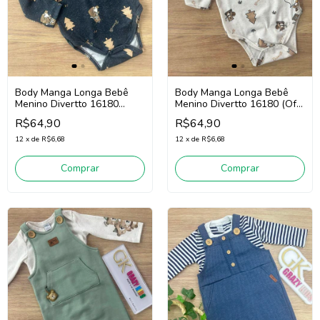
Body Manga Longa Bebê
Body Manga Longa Bebê
Menino Divertto 16180
Menino Divertto 16180 (Off
(Preto)
White/Marrom)
R$64,90
R$64,90
12
x
de
R$6,68
12
x
de
R$6,68
Comprar
Comprar